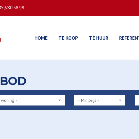
059/80.58.98
HOME
TE KOOP
TE HUUR
REFEREN
NBOD
 woning -
- Min.prijs -