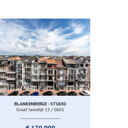
BLANKENBERGE - STUDIO
66 m²
2
1
Graaf Jansdijk 15 / 0601
€ 179.900