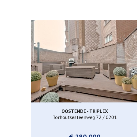
OOSTENDE - TRIPLEX
230 m²
3
1
Torhoutsesteenweg 72 / 0201
€ 280.000