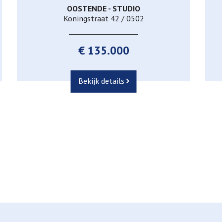
OOSTENDE - STUDIO
40 m²
1
1
Koningstraat 42 / 0502
€ 135.000
Bekijk details