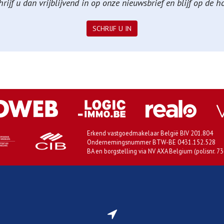
ijf u dan vrijblijvend in op onze nieuwsbrief en blijf op de 
SCHRIJF U IN
Erkend vastgoedmakelaar België BIV 201.804
Ondernemingsnummer BTW-BE 0431.152.528
BA en borgstelling via NV AXA Belgium (polisnr. 7