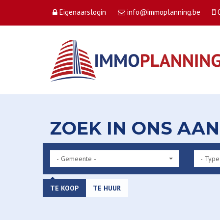
Eigenaarslogin
info@immoplanning.be
ZOEK IN ONS AA
- Gemeente -
- Type
TE KOOP
TE HUUR