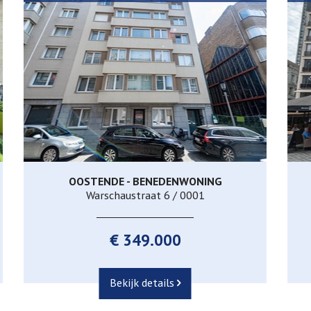
OOSTENDE - BENEDENWONING
115 m²
3
1
Warschaustraat 6 / 0001
€ 349.000
Bekijk details