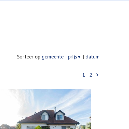
Sorteer op
gemeente
|
prijs
|
datum
▼
1
2