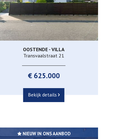
OOSTENDE - VILLA
213 m²
5
2
Ja
Transvaalstraat 21
€ 625.000
Bekijk details
NIEUW IN ONS AANBOD