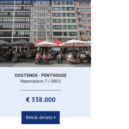
OOSTENDE - PENTHOUSE
70 m²
1
1
Wapenplein 7 / 0801
€ 338.000
Bekijk details