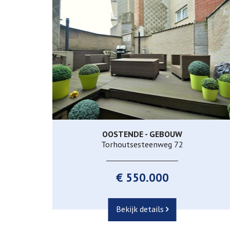
OOSTENDE - GEBOUW
270 m²
3
1
Torhoutsesteenweg 72
€ 550.000
Bekijk details