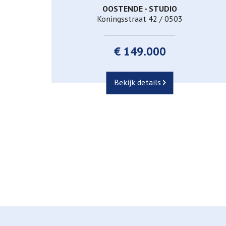
OOSTENDE - STUDIO
50 m²
1
1
Koningsstraat 42 / 0503
€ 149.000
Bekijk details