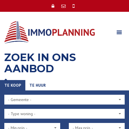
ZOEK IN ONS
AANBOD
TE KOOP
TE HUUR
- Gemeente -
- Type woning -
- Min.prijs -
- Max.prijs -