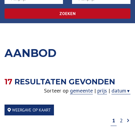
ZOEKEN
AANBOD
17
RESULTATEN GEVONDEN
Sorteer op
gemeente
|
prijs
|
datum
▼
WEERGAVE OP KAART
1
2