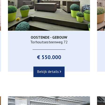
OOSTENDE - GEBOUW
270 m²
3
1
Torhoutsesteenweg 72
€ 550.000
Bekijk details