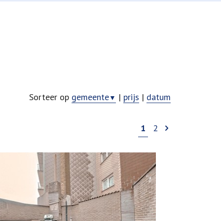
Sorteer op
gemeente
|
prijs
|
datum
▼
1
2