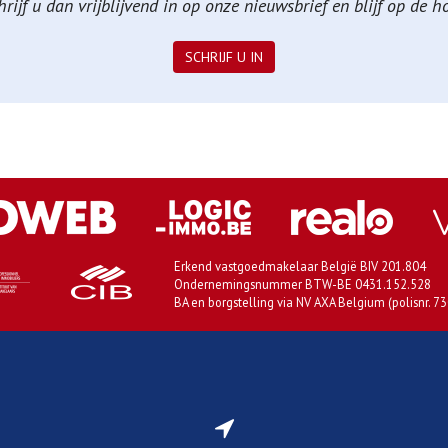
ijf u dan vrijblijvend in op onze nieuwsbrief en blijf op de 
SCHRIJF U IN
Erkend vastgoedmakelaar België BIV 201.804
Ondernemingsnummer BTW-BE 0431.152.528
BA en borgstelling via NV AXA Belgium (polisnr. 7