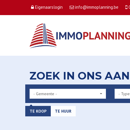
Eigenaarslogin
info@immoplanning.be
ZOEK IN ONS AA
- Gemeente -
- Type
TE KOOP
TE HUUR