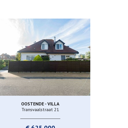
OOSTENDE - VILLA
213 m²
5
2
Ja
Transvaalstraat 21
€ 625.000