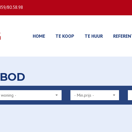
059/80.58.98
HOME
TE KOOP
TE HUUR
REFEREN
NBOD
 woning -
- Min.prijs -