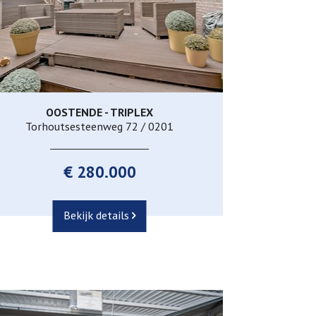
OOSTENDE - TRIPLEX
230 m²
3
1
Torhoutsesteenweg 72 / 0201
€ 280.000
Bekijk details