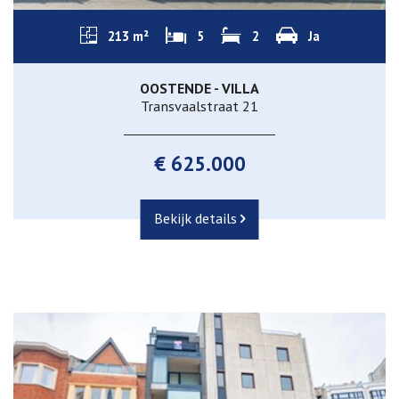
213 m²
5
2
Ja
OOSTENDE - VILLA
Transvaalstraat 21
€ 625.000
Bekijk details