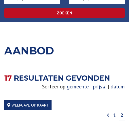
ZOEKEN
AANBOD
17
RESULTATEN GEVONDEN
Sorteer op
gemeente
|
prijs
|
datum
▲
WEERGAVE OP KAART
1
2