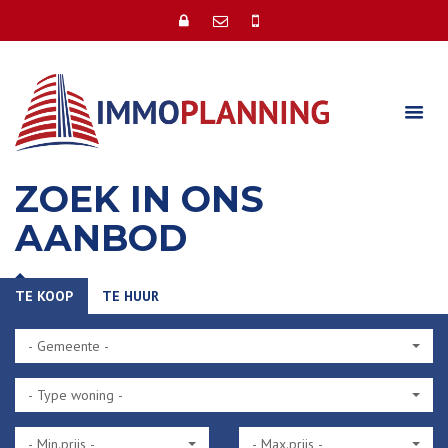
ZOEK IN ONS
AANBOD
TE KOOP
TE HUUR
- Gemeente -
- Type woning -
- Min.prijs -
- Max.prijs -