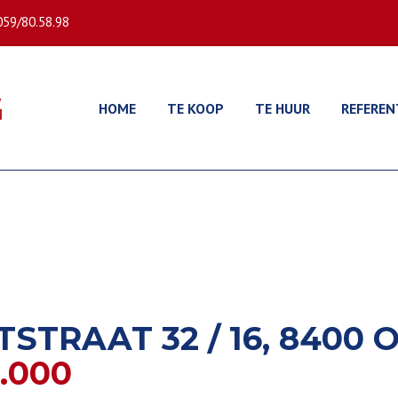
059/80.58.98
HOME
TE KOOP
TE HUUR
REFEREN
STRAAT 32 / 16, 8400
.000