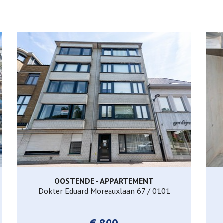
OOSTENDE - APPARTEMENT
85 m²
2
1
Dokter Eduard Moreauxlaan 67 / 0101
€ 800