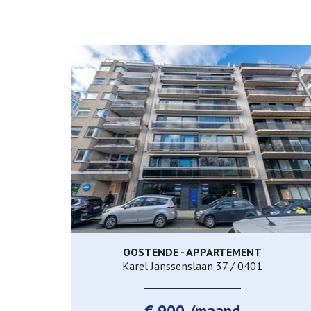
OOSTENDE - APPARTEMENT
93 m²
2
1
Karel Janssenslaan 37 / 0401
€ 900 /maand