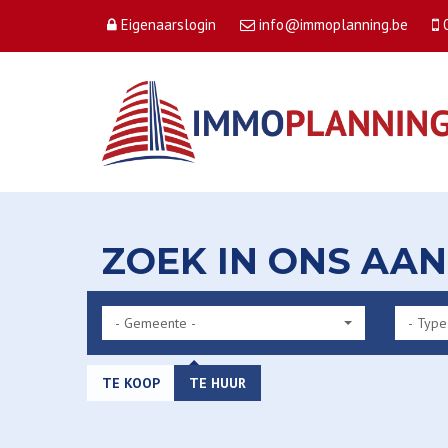
Eigenaarslogin
info@immoplanning.be
ZOEK IN ONS AA
- Gemeente -
- Type
TE KOOP
TE HUUR