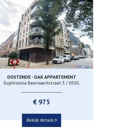
OOSTENDE - DAK APPARTEMENT
91 m²
2
1
Euphrosina Beernaertstraat 3 / 0501
€ 975
Bekijk details