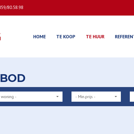
059/80.58.98
HOME
TE KOOP
TE HUUR
REFEREN
NBOD
 woning -
- Min.prijs -