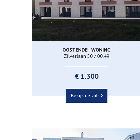
OOSTENDE - WONING
206 m²
3
1
Zilverlaan 50 / 00.49
€ 1.300
Bekijk details