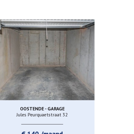
OOSTENDE - GARAGE
Ja
Jules Peurquaetstraat 32
€ 140 /maand