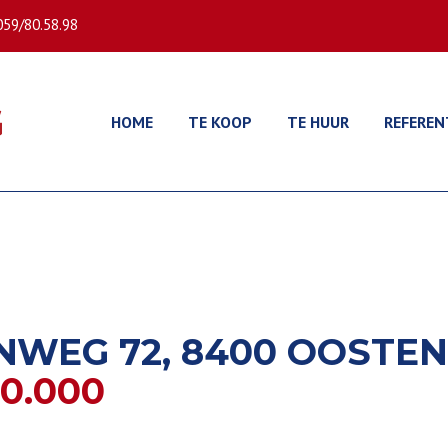
059/80.58.98
HOME
TE KOOP
TE HUUR
REFEREN
WEG 72, 8400 OOSTE
0.000