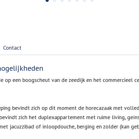
Contact
mogelijkheden
e op een boogscheut van de zeedijk en het commercieel c
ieping bevindt zich op dit moment de horecazaak met volled
evindt zich het duplexappartement met ruime living, geïns
met jacuzzibad of inloopdouche, berging en zolder (kan ge