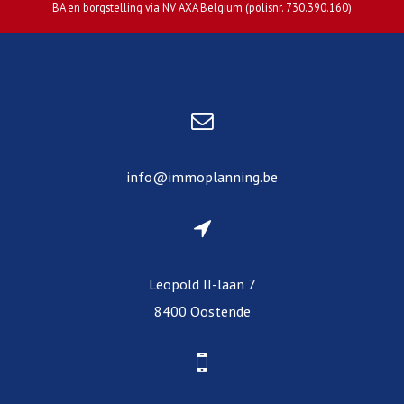
BA en borgstelling via NV AXA Belgium (polisnr. 730.390.160)
info@immoplanning.be
Leopold II-laan 7
8400 Oostende