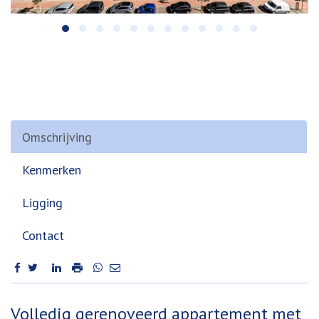
Omschrijving
Kenmerken
Ligging
Contact
Omschrijving
Volledig gerenoveerd appartement met