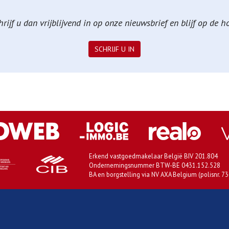
ijf u dan vrijblijvend in op onze nieuwsbrief en blijf op de 
SCHRIJF U IN
Erkend vastgoedmakelaar België BIV 201.804
Ondernemingsnummer BTW-BE 0431.152.528
BA en borgstelling via NV AXA Belgium (polisnr. 7