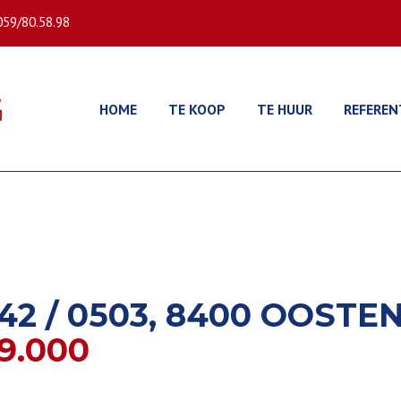
059/80.58.98
HOME
TE KOOP
TE HUUR
REFEREN
2 / 0503, 8400 OOSTE
9.000