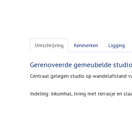
Omschrijving
Kenmerken
Ligging
Omschrijving
Gerenoveerde gemeubelde studi
Centraal gelegen studio op wandelafstand va
Indeling: inkomhal, living met terrasje en sl