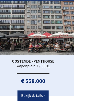
OOSTENDE - PENTHOUSE
70 m²
1
1
Wapenplein 7 / 0801
€ 338.000
Bekijk details