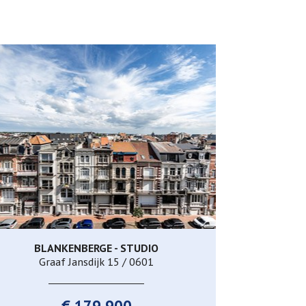
BLANKENBERGE - STUDIO
66 m²
2
1
Graaf Jansdijk 15 / 0601
€ 179.900