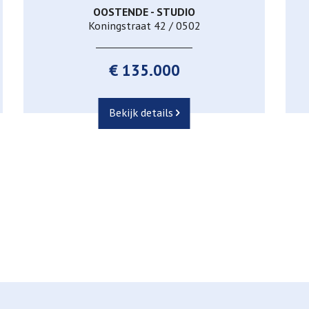
OOSTENDE - STUDIO
40 m²
1
1
Koningstraat 42 / 0502
€ 135.000
Bekijk details