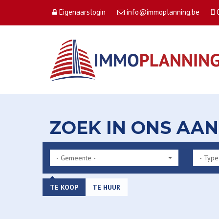
Eigenaarslogin
info@immoplanning.be
ZOEK IN ONS AA
- Gemeente -
- Type
TE KOOP
TE HUUR