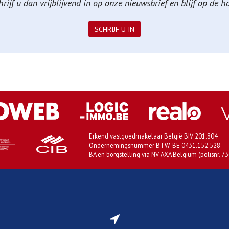
ijf u dan vrijblijvend in op onze nieuwsbrief en blijf op de 
SCHRIJF U IN
Erkend vastgoedmakelaar België BIV 201.804
Ondernemingsnummer BTW-BE 0431.152.528
BA en borgstelling via NV AXA Belgium (polisnr. 7