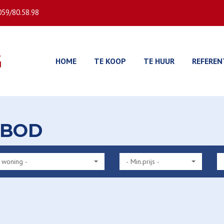
059/80.58.98
HOME
TE KOOP
TE HUUR
REFEREN
NBOD
 woning -
- Min.prijs -