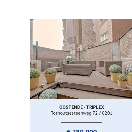
OOSTENDE - TRIPLEX
230 m²
3
1
Torhoutsesteenweg 72 / 0201
€ 280.000