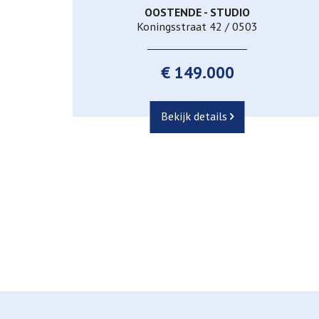
OOSTENDE - STUDIO
50 m²
1
1
Koningsstraat 42 / 0503
€ 149.000
Bekijk details