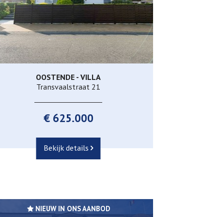
OOSTENDE - VILLA
213 m²
5
2
Ja
Transvaalstraat 21
€ 625.000
Bekijk details
NIEUW IN ONS AANBOD