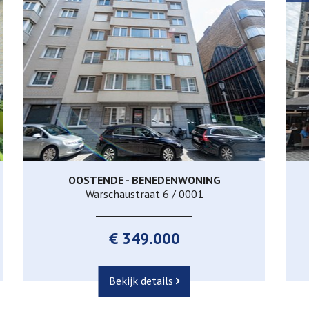
OOSTENDE - BENEDENWONING
115 m²
3
1
Warschaustraat 6 / 0001
€ 349.000
Bekijk details