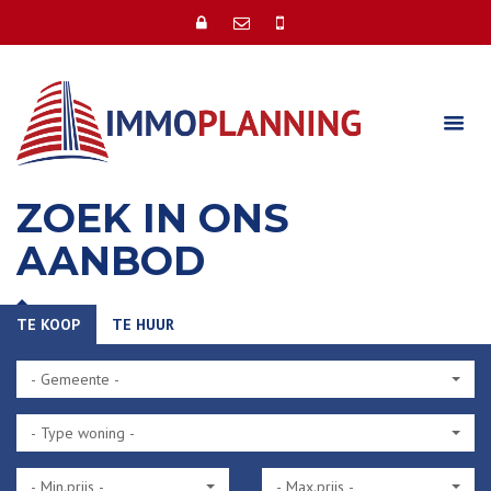
ZOEK IN ONS
AANBOD
TE KOOP
TE HUUR
- Gemeente -
- Type woning -
- Min.prijs -
- Max.prijs -