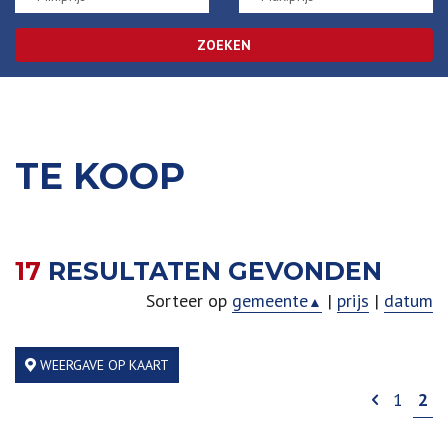
ZOEKEN
TE KOOP
17
RESULTATEN GEVONDEN
Sorteer op
gemeente
|
prijs
|
datum
▲
WEERGAVE OP KAART
1
2